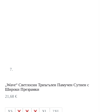
„Wave“ Светлосин Триъгълен Памучен Сутиен с
Широки Презрамки
21,68
€
XS
S
M
L
XL
2XL