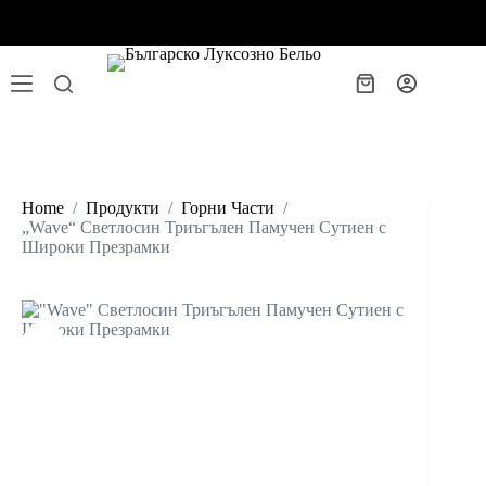
Skip
Продуктите ни ще бъдат изпращани след 01.10.26г
to
content
Shopping
cart
Home
/
Продукти
/
Горни Части
/
„Wave“ Светлосин Триъгълен Памучен Сутиен с
Широки Презрамки