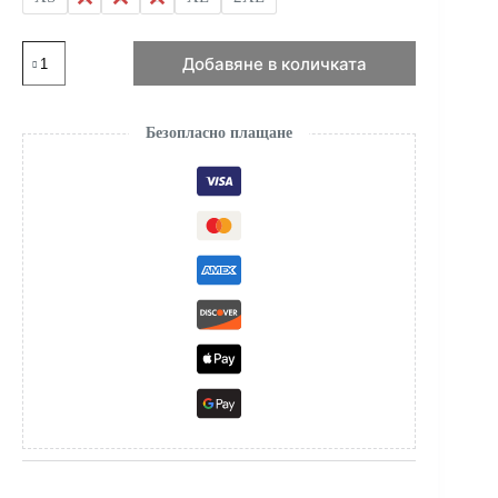
количество
Добавяне в количката
за
"Wave"
Светлосин
Триъгълен
Безопласно плащане
Памучен
Сутиен
с
Широки
Презрамки