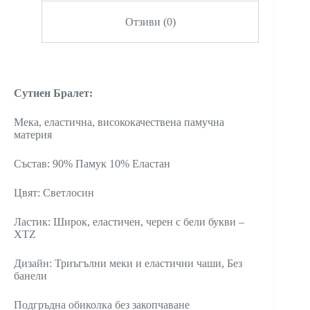
Отзиви (0)
Сутиен Бралет:
Мека, еластична, висококачествена памучна
материя
Състав: 90% Памук 10% Еластан
Цвят: Светлосин
Ластик: Широк, еластичен, черен с бели букви –
XTZ
Дизайн: Триъгълни меки и еластични чаши, Без
банели
Подгръдна обиколка без закопчаване