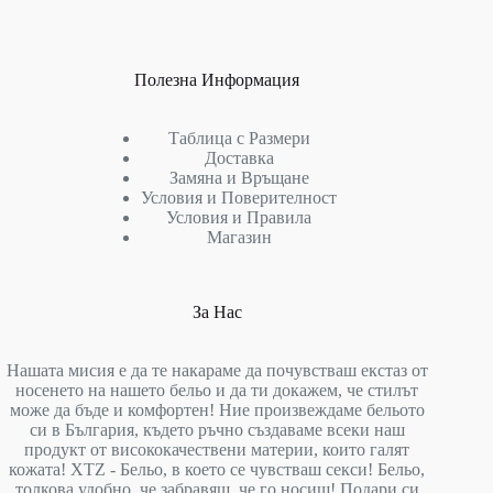
Полезна Информация
Таблица с Размери
Доставка
Замяна и Връщане
Условия и Поверителност
Условия и Правила
Магазин
За Нас
Нашата мисия е да те накараме да почувстваш екстаз от
носенето на нашето бельо и да ти докажем, че стилът
може да бъде и комфортен! Ние произвеждаме бельото
си в България, където ръчно създаваме всеки наш
продукт от висококачествени материи, които галят
кожата! XTZ - Бельо, в което се чувстваш секси! Бельо,
толкова удобно, че забравяш, че го носиш! Подари си