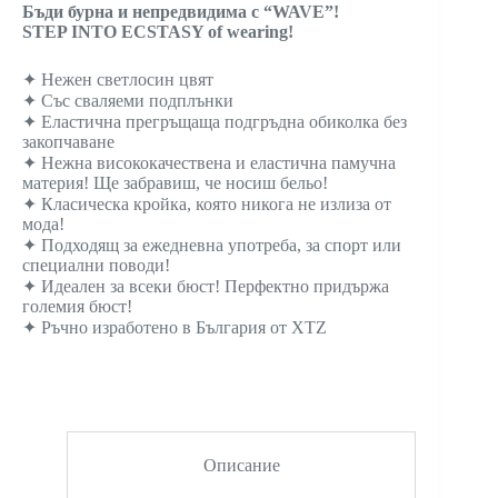
Бъди бурна и непредвидима с “WAVE”!
-15% за първата ти поръчка
STEP INTO ECSTASY of wearing!
✦ Нежен светлосин цвят
Запиши се за нашия ВИП лист и вземи код за -15% на
✦ Със сваляеми подплънки
първата ти поръчка за всички продукти на редовни
✦ Еластична прегръщаща подгръдна обиколка без
цени
закопчаване
✦ Нежна висококачествена и еластична памучна
материя! Ще забравиш, че носиш бельо!
✦ Класическа кройка, която никога не излиза от
Искаш ли да получаваш имейл, когато имаме промоция
мода!
✦ Подходящ за ежедневна употреба, за спорт или
за конкретни размери и модели
специални поводи!
✦ Идеален за всеки бюст! Перфектно придържа
XS
S
M
L
XL
2XL
големия бюст!
✦ Ръчно изработено в България от XTZ
3XL
Дамско
Мъжко
АБОНИРАНЕ
Описание
С абонирането си даваш съгласие да получаваш имейли от нас за
новини и промоции