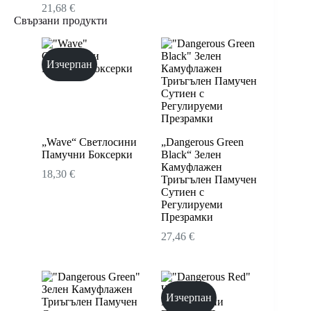
21,68
€
Свързани продукти
Изчерпан
„Wave“ Светлосини
„Dangerous Green
Памучни Боксерки
Black“ Зелен
Камуфлажен
18,30
€
Триъгълен Памучен
Сутиен с
Регулируеми
Презрамки
27,46
€
Изчерпан