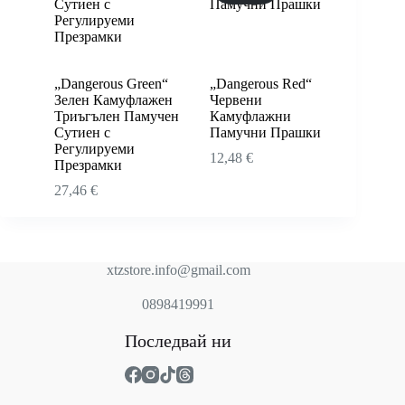
„Dangerous Green“
„Dangerous Red“
Зелен Камуфлажен
Червени
Триъгълен Памучен
Камуфлажни
Сутиен с
Памучни Прашки
Регулируеми
12,48
€
Презрамки
27,46
€
xtzstore.info@gmail.com
0898419991
Последвай ни