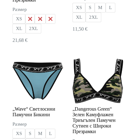
XS
S
M
L
Размер
XL
2XL
XS
S
M
L
XL
2XL
11,50
€
21,68
€
„Wave“ Светлосини
„Dangerous Green“
Памучни Бикини
Зелен Камуфлажен
Триъгълен Памучен
Размер
Сутиен с Широки
Презрамки
XS
S
M
L