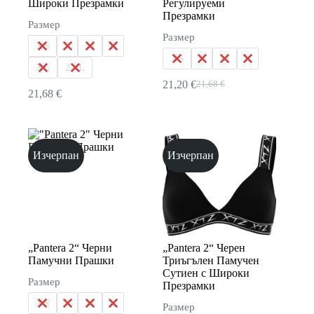
Широки Презрамки
Регулируеми
Презрамки
Размер
Размер
XS
S
M
L
XS
S
M
L
XL
2XL
21,20
€
21,68
€
Original
Текущата
21,68
€
price
цена
was:
е:
21,68 €.
21,20 €.
Изчерпан
Изчерпан
„Pantera 2“ Черни
„Pantera 2“ Черен
Памучни Прашки
Триъгълен Памучен
Сутиен с Широки
Размер
Презрамки
XS
S
M
L
Размер