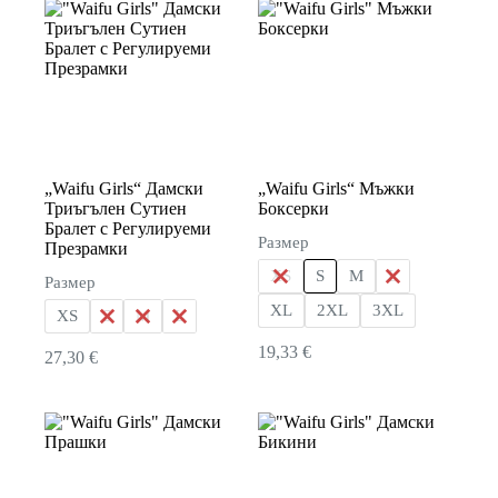
„Waifu Girls“ Дамски
„Waifu Girls“ Мъжки
Триъгълен Сутиен
Боксерки
Бралет с Регулируеми
Размер
Презрамки
XS
S
M
L
Размер
XL
2XL
3XL
XS
S
M
L
19,33
€
27,30
€