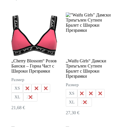
„Cherry Blossom“ Розов
„Waifu Girls“ Дамски
Бански – Горна Част с
Триъгълен Сутиен
Широки Презрамки
Бралет с Широки
Презрамки
Размер
Размер
XS
S
M
L
XS
S
M
L
XL
2XL
XL
2XL
21,68
€
27,30
€