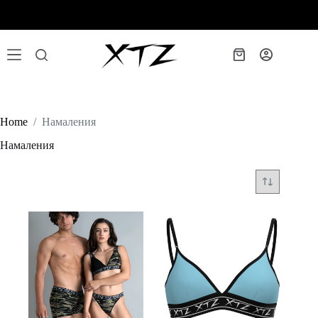
Skip
Продуктите ни ще бъдат изпращани след 01.10.26г
to
content
Shopping
cart
Home
/
Намаления
Намаления