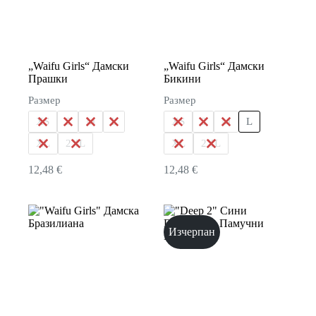
„Waifu Girls“ Дамски
„Waifu Girls“ Дамски
Прашки
Бикини
Размер
Размер
XS
S
M
L
XS
S
M
L
XL
2XL
XL
2XL
12,48
€
12,48
€
Изчерпан