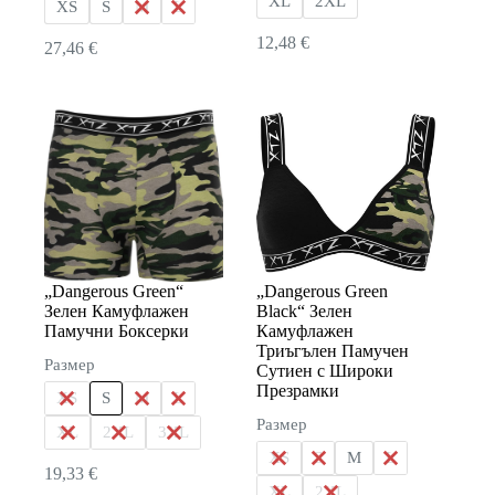
XL
2XL
XS
S
M
L
12,48
€
27,46
€
„Dangerous Green“
„Dangerous Green
Зелен Камуфлажен
Black“ Зелен
Памучни Боксерки
Камуфлажен
Триъгълен Памучен
Размер
Сутиен с Широки
Презрамки
XS
S
M
L
Размер
XL
2XL
3XL
XS
S
M
L
19,33
€
XL
2XL