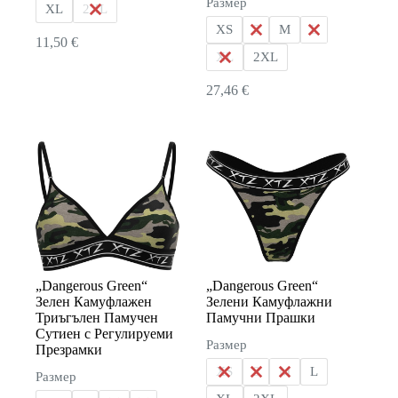
Размер
XL
2XL
XS
S
M
L
11,50
€
XL
2XL
27,46
€
„Dangerous Green“
„Dangerous Green“
Зелен Камуфлажен
Зелени Камуфлажни
Триъгълен Памучен
Памучни Прашки
Сутиен с Регулируеми
Размер
Презрамки
XS
S
M
L
Размер