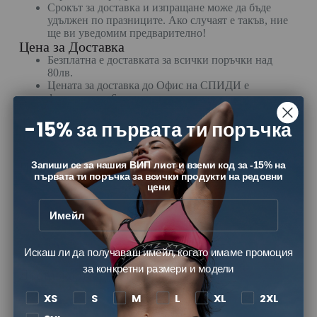
Срокът за доставка и изпращане може да бъде
удължен по празниците. Ако случаят е такъв, ние
ще ви уведомим предварително!
Цена за Доставка
Безплатна е доставката за всички поръчки над
80лв.
Цената за доставка до Офис на СПИДИ е
фиксирана – 6 лв.
Цената за доставка до адрес е фиксирана – 11лв.
-15% за първата ти поръчка
При направа на поръчка, Вие трябва да изберете вида на
доставка, който желаете.
Запиши се за нашия ВИП лист и вземи код за -15% на
Проследяване на поръчки
първата ти поръчка за всички продукти на редовни
При изпращане на поръчкатавие ще
цени
получите смс или вайбър съобщение от
СПИДИ,
Можете да проследявате пратката си с номера на
товарителницата
тук
.
Можете да получите информация за пратката си и
Искаш ли да получаваш имейл, когато имаме промоция
като се свържете с нас!
за конкретни размери и модели
Доставка извън България
В момента не изпълняваме доставки извън
XS
S
M
L
XL
2XL
България. Ако желаете доставка за чужбина,
можете да отправите запитване към нас.