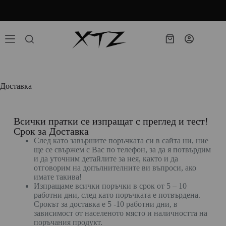
Продуктите ни ще бъдат изпращани след 01.10.26г
Доставка
Всички пратки се изпращат с преглед и тест!
Срок за Доставка
След като завършите поръчката си в сайта ни, ние
ще се свържем с Вас по телефон, за да я потвърдим
и да уточним детайлите за нея, както и да
отговорим на допълнителните ви въпроси, ако
имате такива!
Изпращаме всички поръчки в срок от 5 – 10
работни дни, след като поръчката е потвърдена.
Срокът за доставка е 5 -10 работни дни, в
зависимост от населеното място и наличността на
поръчания продукт.