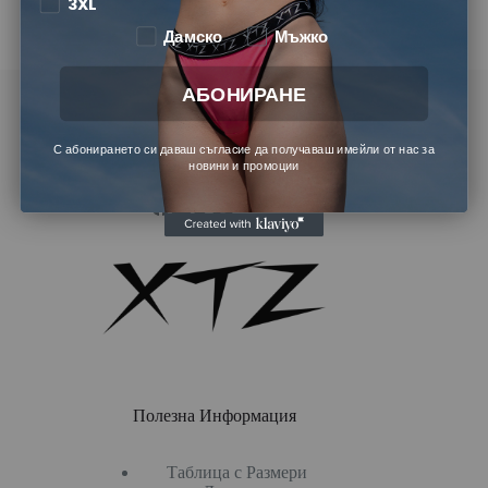
3XL
Дамско
Мъжко
xtzstore.info@gmail.com
АБОНИРАНЕ
0898419991
С абонирането си даваш съгласие да получаваш имейли от нас за
Последвай ни
новини и промоции
Полезна Информация
Таблица с Размери