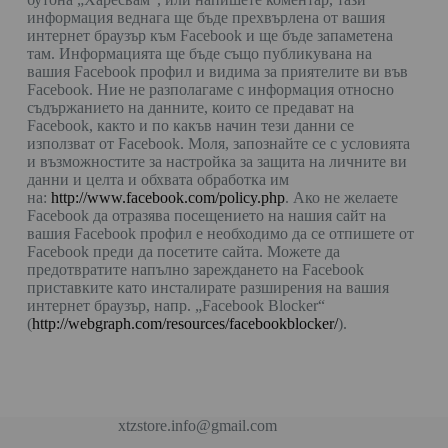
информация веднага ще бъде прехвърлена от вашия
интернет браузър към Facebook и ще бъде запаметена
там. Информацията ще бъде също публикувана на
вашия Facebook профил и видима за приятелите ви във
Facebook. Ние не разполагаме с информация относно
съдържанието на данните, които се предават на
Facebook, както и по какъв начин тези данни се
използват от Facebook. Моля, запознайте се с условията
и възможностите за настройка за защита на личните ви
данни и целта и обхвата обработка им
на:
http://www.facebook.com/policy.php
. Ако не желаете
Facebook да отразява посещението на нашия сайт на
вашия Facebook профил е необходимо да се отпишете от
Facebook преди да посетите сайта. Можете да
предотвратите напълно зареждането на Facebook
приставките като инсталирате разширения на вашия
интернет браузър, напр. „Facebook Blocker“
(
http://webgraph.com/resources/facebookblocker/
).
xtzstore.info@gmail.com