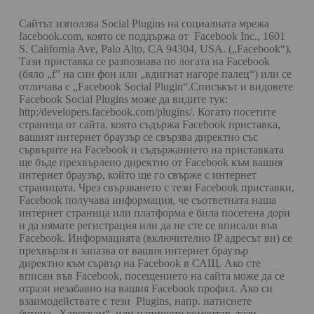
Сайтът използва Social Plugins на социалната мрежа
facebook.com, която се поддържа от Facebook Inc., 1601
S. California Ave, Palo Alto, CA 94304, USA. („Facebook“).
Тази приставка се разпознава по логата на Facebook
(бяло „f” на син фон или „вдигнат нагоре палец“) или се
отличава с „Facebook Social Plugin“.Списъкът и видовете
Facebook Social Plugins може да видите тук:
http:/developers.facebook.com/plugins/. Когато посетите
страница от сайта, която съдържа Facebook приставка,
вашият интернет браузър се свързва директно със
сървърите на Facebook и съдържанието на приставката
ще бъде прехвърлено директно от Facebook към вашия
интернет браузър, който ще го свърже с интернет
страницата. Чрез свързването с тези Facebook приставки,
Facebook получава информация, че съответната наша
интернет страница или платформа е била посетена дори
и да нямате регистрация или да не сте се вписали във
Facebook. Информацията (включително IP адресът ви) се
прехвърля и запазва от вашия интернет браузър
директно към сървър на Facebook в САЩ. Ако сте
вписан във Facebook, посещението на сайта може да се
отрази незабавно на вашия Facebook профил. Ако си
взаимодействате с тези Plugins, напр. натиснете
бутона „Харесвам“, или напишете коментар, тази