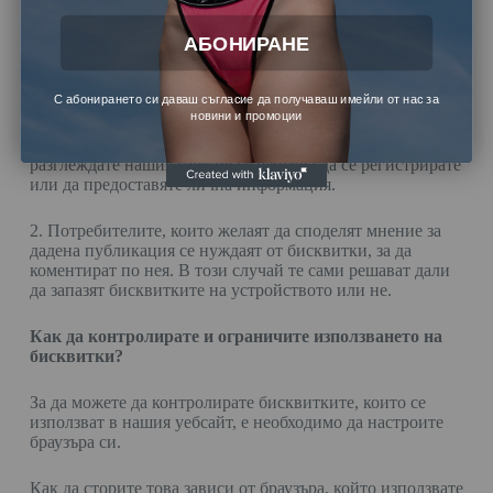
АБОНИРАНЕ
Настоящият сайт е изграден с платформата
WordPress,
която използва бисквитки поради две причини:
С абонирането си даваш съгласие да получаваш имейли от нас за
1. Потребителите се нуждаят от бисквитки за да могат да
новини и промоции
се регистрират. Те са необходими за да може
регистрацията да функционира правилно. За да
разглеждате нашия сайт не се изисква да се регистрирате
или да предоставяте лична информация.
2. Потребителите, които желаят да споделят мнение за
дадена публикация се нуждаят от бисквитки, за да
коментират по нея. В този случай те сами решават дали
да запазят бисквитките на устройството или не.
Как да контролирате и ограничите използването на
бисквитки?
За да можете да контролирате бисквитките, които се
използват в нашия уебсайт, е необходимо да настроите
браузъра си.
Как да сторите това зависи от браузъра, който използвате