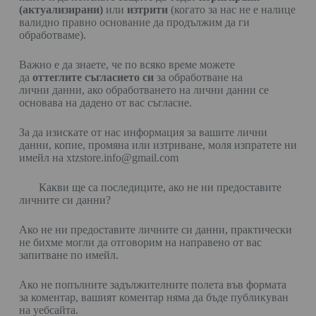
(актуализирани)
или
изтрити
(когато за нас не е налице
валидно правно основание да продължим да ги
обработваме).
Важно е да знаете, че по всяко време можете
да
оттеглите съгласието си
за обработване на
лични данни, ако обработването на лични данни се
основава на дадено от вас съгласие.
За да изискате от нас информация за вашите лични
данни, копие, промяна или изтриване, моля изпратете ни
имейл на xtzstore.info@gmail.com
Какви ще са последиците, ако не ни предоставите
личните си данни?
Ако не ни предоставите личните си данни, практически
не бихме могли да отговорим на направено от вас
запитване по имейл.
Ако не попълните задължителните полета във формата
за коментар, вашият коментар няма да бъде публикуван
на уебсайта.