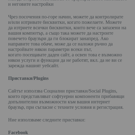
и неговите настройки
Чрез посочения по-горе начин, можете да контролирате
и/или изтривате бисквитки, когато пожелаете. Можете
да изтриете всички бисквитки, които вече са запазени на
вашия компютър, а също така можете да настроите
повечето браузъри да ги блокират занапред. Ако
направите това обаче, може да се наложи ръчно да
настройвате някои параметри всеки път,
когато посещавате даден сайт, а освен това е възможно
някои услуги и функции да не работят, вкл. да не ви се
зарежда нашият уебсайт.
Приставки/Plugins
Сайтът използва Социални приставки/Social Plugins,
които представляват софтуерни компоненти прибавящи
допълнителни възможности към вашия интернет
браузър, при съгласие с техните условия и регистрация.
Ние използваме следните приставки:
Facebook