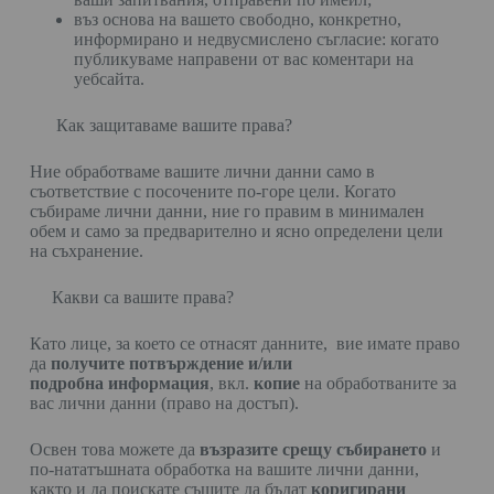
въз основа на вашето свободно, конкретно,
информирано и недвусмислено съгласие: когато
публикуваме направени от вас коментари на
уебсайта.
Как защитаваме вашите права?
Ние обработваме вашите лични данни само в
съответствие с посочените по-горе цели. Когато
събираме лични данни, ние го правим в минимален
обем и само за предварително и ясно определени цели
на съхранение.
Какви са вашите права?
Като лице, за което се отнасят данните, вие имате право
да
получите потвърждение и/или
подробна информация
, вкл.
копие
на обработваните за
вас лични данни (право на достъп).
Освен това можете да
възразите срещу събирането
и
по-нататъшната обработка на вашите лични данни,
както и да поискате същите да бъдат
коригирани