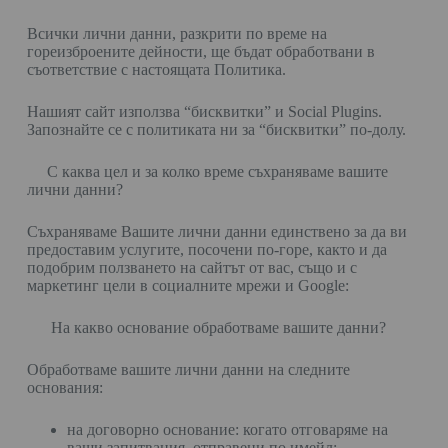
Всички лични данни, разкрити по време на
гореизброените дейности, ще бъдат обработвани в
съответствие с настоящата Политика.
Нашият сайт използва “бисквитки” и Social Plugins.
Запознайте се с политиката ни за “бисквитки” по-долу.
С каква цел и за колко време съхраняваме вашите
лични данни?
Съхраняваме Вашите лични данни единствено за да ви
предоставим услугите, посочени по-горе, както и да
подобрим ползването на сайтът от вас, също и с
маркетинг цели в социалните мрежи и Google:
На какво основание обработваме вашите данни?
Обработваме вашите лични данни на следните
основания:
на договорно основание: когато отговаряме на
ваши запитвания, отправени по имейл;