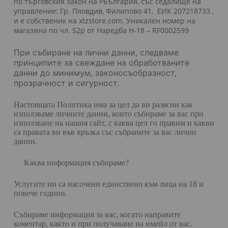
по търговския закон на РБългария, със седалище на
управление:
Гр. Пловдив, Филипово 41, ЕИК 207218733 ,
и е собственик на xtzstore.com. Уникален номер на
магазина по чл. 52р от Наредба Н-18 – RF0002599
При събиране на лични данни, следваме
принципите за свеждане на обработваните
данни до минимум, законосъобразност,
прозрачност и сигурност.
Настоящата Политика има за цел да ви разясни как
използваме личните данни, които събираме за вас при
използване на нашия сайт, с каква цел го правим и какви
са правата ви във връзка със събраните за вас лични
данни.
Каква информация събираме?
Услугите ни са насочени единствено към лица на 18 и
повече години.
Събираме информация за вас, когато направите
коментар, както и при получаване на имейл от вас.