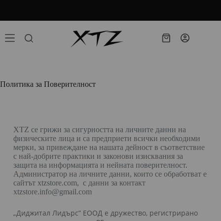
Продуктите ни ще бъдат изпращани след 01.10.26г
Политика за Поверителност
XTZ се грижи за сигурността на личните данни на
физическите лица и са предприети всички необходими
мерки, за привеждане на нашата дейност в съответствие
с най-добрите практики и законови изисквания за
защита на информацията и нейната поверителност.
Администратор на личните данни, които се обработват e
сайтът xtzstore.com, с данни за контакт
xtzstore.info@gmail.com
„Диджитал Лидърс” ЕООД е дружество, регистрирано