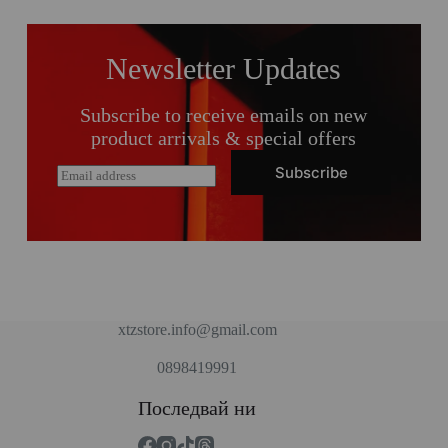
Newsletter Updates
Subscribe to receive emails on new
product arrivals & special offers
Subscribe
E
m
a
i
l
*
xtzstore.info@gmail.com
0898419991
Последвай ни