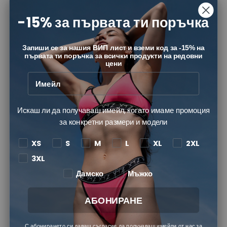
-15% за първата ти поръчка
Запиши се за нашия ВИП лист и вземи код за -15% на
първата ти поръчка за всички продукти на редовни
цени
Искаш ли да получаваш имейл, когато имаме промоция
Bianca Oliver
за конкретни размери и модели
Consultant
XS
S
M
L
XL
2XL
3XL
Дамско
Мъжко
АБОНИРАНЕ
С абонирането си даваш съгласие да получаваш имейли от нас за