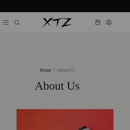
Продуктите ни ще бъдат изпращани след 01.10.26г
Home
/
About Us
About Us