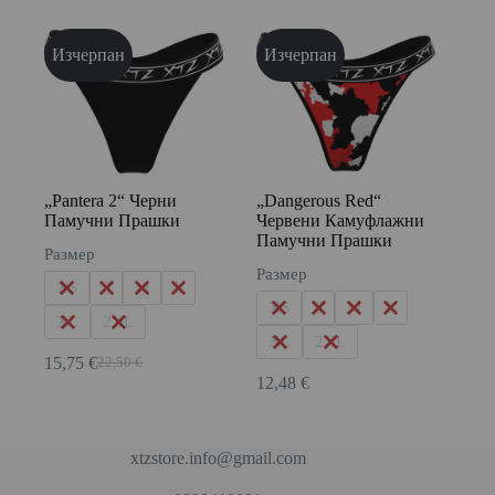
was:
е:
11,50 €.
11,25 €.
Изчерпан
Изчерпан
„Pantera 2“ Черни
„Dangerous Red“
Памучни Прашки
Червени Камуфлажни
Памучни Прашки
Размер
Размер
XS
S
M
L
XS
S
M
L
XL
2XL
XL
2XL
15,75
€
22,50
€
Original
Текущата
12,48
€
price
цена
was:
е:
22,50 €.
15,75 €.
xtzstore.info@gmail.com