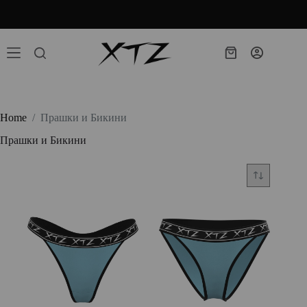
Skip
Продуктите ни ще бъдат изпращани след 01.10.26г
to
content
Shopping
cart
Home
/
Прашки и Бикини
Прашки и Бикини