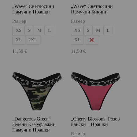
„Wave“ Светлосини
„Wave“ Светлосини
Памучни Прашки
Памучни Бикини
Размер
Размер
XS
S
M
L
XS
S
M
L
XL
2XL
XL
2XL
11,50
€
11,50
€
„Dangerous Green“
„Cherry Blossom“ Розов
Зелени Камуфлажни
Бански – Прашки
Памучни Прашки
Размер