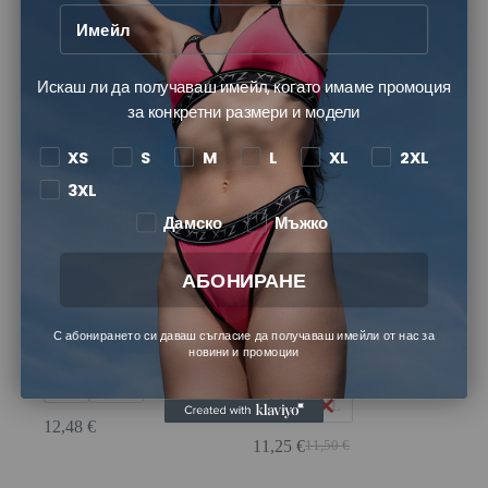
12,48
€
12,48
€
Искаш ли да получаваш имейл, когато имаме промоция
за конкретни размери и модели
Изчерпан
XS
S
M
L
XL
2XL
3XL
Дамско
Мъжко
„Waifu Girls“ Дамска
„Deep 2“ Сини
АБОНИРАНЕ
Бразилиана
Петролени Памучни
Прашки
Размер
С абонирането си даваш съгласие да получаваш имейли от нас за
Размер
XS
S
M
L
новини и промоции
XS
S
M
L
XL
2XL
XL
2XL
12,48
€
11,25
€
11,50
€
Original
Текущата
price
цена